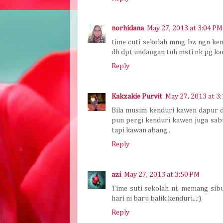
norhidana
May 27, 2013 at 3:04 PM
time cuti sekolah mmg bz ngn kendu
dh dpt undangan tuh msti nk pg kan
Reply
Kakzakie Purvit
May 27, 2013 at 3
Bila musim kenduri kawen dapur d
pun pergi kenduri kawen juga sab
tapi kawan abang..
Reply
azi
May 27, 2013 at 3:50 PM
Time suti sekolah ni, memang sib
hari ni baru balik kenduri...:)
Reply