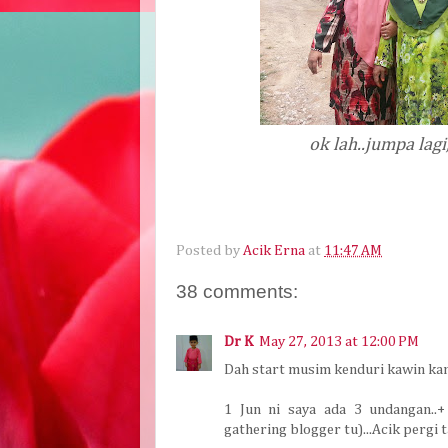
ok lah..jumpa lagi
Posted by
Acik Erna
at
11:47 AM
38 comments:
Dr K
May 27, 2013 at 12:00 PM
Dah start musim kenduri kawin kan A
1 Jun ni saya ada 3 undangan..
gathering blogger tu)...Acik pergi t