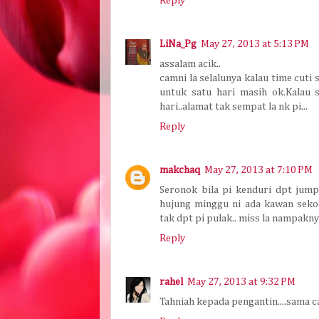
Reply
LiNa_Pg
May 27, 2013 at 5:13 PM
assalam acik..
camni la selalunya kalau time cuti
untuk satu hari masih ok.Kalau 
hari..alamat tak sempat la nk pi...
Reply
makchaq
May 27, 2013 at 7:10 PM
Seronok bila pi kenduri dpt jum
hujung minggu ni ada kawan seko
tak dpt pi pulak.. miss la nampakn
Reply
rahel
May 27, 2013 at 9:32 PM
Tahniah kepada pengantin....sama c