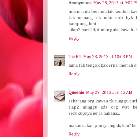
Anonymous
May 28, 2013 at 9:02 
musim cuti bermulalah kenduri kaw
tak menang nk mkn sbb byk k
kampung..hihi
silap2 hari2 dpt mkn gulai kawah...
Reply
Tie HT
May 28, 2013 at 10:03 PM
lama tak tengok kak erna, meriah d
Reply
Queenie
May 29, 2013 at 6:13 AM
sekarang org kawen tk tunggu cuti 
tiap2 minggu ada org wat ken
secukupnya jer la hahaha...
makan sakan pun iya jugak, kan? he
Reply