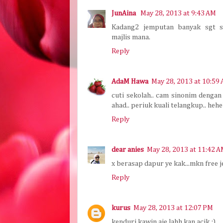
JunAina
May 28, 2013 at 9:43 AM
Kadang2 jemputan banyak sgt s
majlis mana.
Reply
AdaM Hawa
May 28, 2013 at 10:59
cuti sekolah.. cam sinonim dengan
ahad.. periuk kuali telangkup.. heh
Reply
dear anies
May 28, 2013 at 11:42 
x berasap dapur ye kak...mkn free je
Reply
kurus
May 28, 2013 at 12:07 PM
kenduri kawin aje lahh kan acik ;)