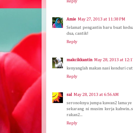
Reply
Amie
May 27, 2013 at 11:38 PM
Selamat pengantin baru buat kedua
dua, cantik!
Reply
makcikkantin
May 28, 2013 at 12:
kenyanglah makan nasi kenduri cuti
Reply
sal
May 28, 2013 at 6:56 AM
seronoknya jumpa kawan2 lama ye a
sekarang ni musim kerja kahwin..
rakan2...
Reply