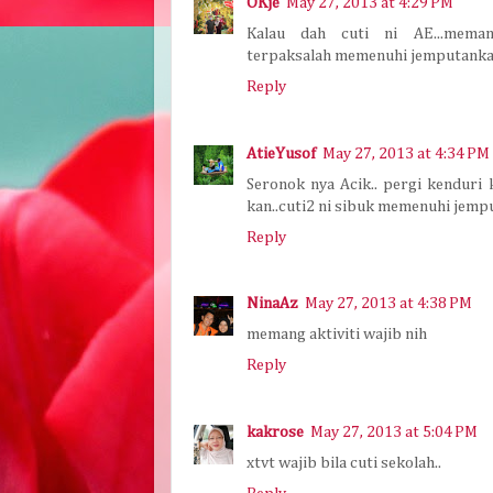
OKje
May 27, 2013 at 4:29 PM
Kalau dah cuti ni AE...mema
terpaksalah memenuhi jemputankan
Reply
AtieYusof
May 27, 2013 at 4:34 PM
Seronok nya Acik.. pergi kenduri
kan..cuti2 ni sibuk memenuhi jemput
Reply
NinaAz
May 27, 2013 at 4:38 PM
memang aktiviti wajib nih
Reply
kakrose
May 27, 2013 at 5:04 PM
xtvt wajib bila cuti sekolah..