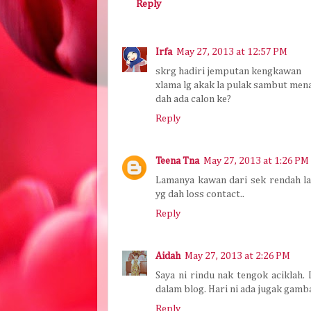
Reply
Irfa
May 27, 2013 at 12:57 PM
skrg hadiri jemputan kengkawan
xlama lg akak la pulak sambut mena
dah ada calon ke?
Reply
Teena Tna
May 27, 2013 at 1:26 PM
Lamanya kawan dari sek rendah la
yg dah loss contact..
Reply
Aidah
May 27, 2013 at 2:26 PM
Saya ni rindu nak tengok aciklah
dalam blog. Hari ni ada jugak gamba
Reply