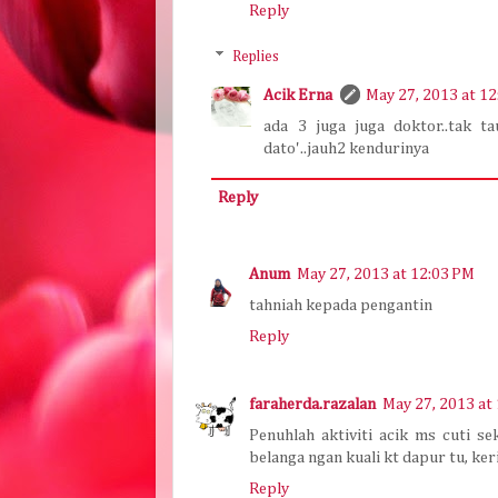
Reply
Replies
Acik Erna
May 27, 2013 at 1
ada 3 juga juga doktor..tak 
dato'..jauh2 kendurinya
Reply
Anum
May 27, 2013 at 12:03 PM
tahniah kepada pengantin
Reply
faraherda.razalan
May 27, 2013 at
Penuhlah aktiviti acik ms cuti s
belanga ngan kuali kt dapur tu, ker
Reply