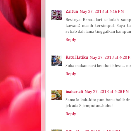
Zaitun
May 27, 2013 at 4:16 PM
Bestnya Erna...dari sekolah sam
kawan2 masih tersimpul. Saya t
sebab dah lama tinggalkan kampun
Reply
Ratu Hatiku
May 27, 2013 at 4:20 
Suka makan nasi kenduri khwn... mm
Reply
inahar ali
May 27, 2013 at 4:28 PM
Sama la kak..kita pun baru balik d
jek ada 8 jemputan..huhu!
Reply