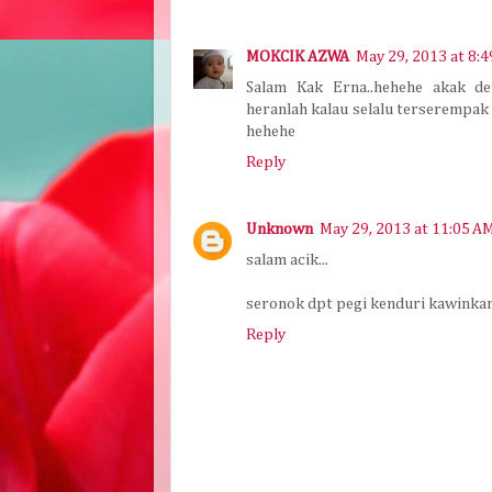
MOKCIK AZWA
May 29, 2013 at 8:
Salam Kak Erna..hehehe akak de
heranlah kalau selalu terserempak
hehehe
Reply
Unknown
May 29, 2013 at 11:05 A
salam acik...
seronok dpt pegi kenduri kawinkan
Reply