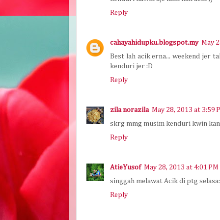
Reply
cahayahidupku.blogspot.my
May 2
Best lah acik erna... weekend jer 
kenduri jer :D
Reply
zila norazila
May 28, 2013 at 3:59 
skrg mmg musim kenduri kwin kan..
Reply
AtieYusof
May 28, 2013 at 4:01 PM
singgah melawat Acik di ptg selasa:
Reply