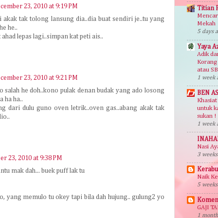
cember 23, 2010 at 9:19 PM
Titian 
Mencari
i akak tak tolong lansung dia..dia buat sendiri je..tu yang
Mekah
e he..
5 days 
 ahad lepas lagi..simpan kat peti ais..
Yaya A
Adik da
Korang
atau S
cember 23, 2010 at 9:21 PM
1 week 
 do salah he doh..kono pulak denan budak yang ado losong
BEN A
ha ha ha..
Khasiat
g dari dulu guno oven letrik..oven gas..abang akak tak
untuk k
sukan !
io..
1 week 
INAHA
Nasi A
3 weeks
r 23, 2010 at 9:38 PM
Kerabu
u mak dah... buek puff lak tu
Naik Ke
5 weeks
 yang memulo tu okey tapi bila dah hujung.. gulung2 yo
Komen
GAJI T
1 month