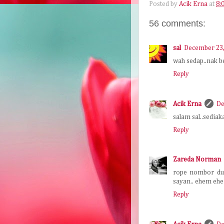
Posted by
Acik Erna
at
8:
56 comments:
sal
December 23,
wah sedap..nak be
Reply
Acik Erna
De
salam sal..sediaka
Reply
Zareda Norman
rope nombor dua
sayan.. ehem eh
Reply