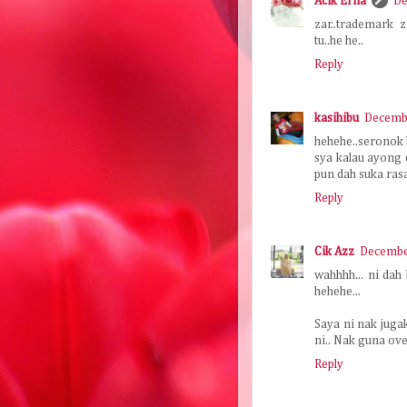
Acik Erna
De
zar..trademark 
tu..he he..
Reply
kasihibu
Decembe
hehehe..seronok 
sya kalau ayong 
pun dah suka ra
Reply
Cik Azz
December
wahhhh... ni dah
hehehe...
Saya ni nak jugak
ni.. Nak guna ove
Reply