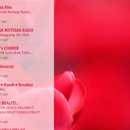
a Biru
mak Burung Hantu ,
 ago
AK MUTIARA KASIH
Singgang Ala Thai
s ago
's CORNER
UN DAH NAK TIBA....
s ago
 Memory
s ago
♥ Kaseh ♥ Rosaliza
ONA
s ago
 REALITI...
AN 2026 | SELAMAT
ASA BUAT SEMUA UMAT
s ago