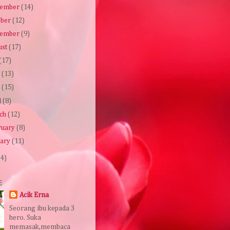
ember
(14)
ober
(12)
tember
(9)
ust
(17)
(17)
e
(13)
y
(15)
l
(8)
ch
(12)
ruary
(8)
uary
(11)
34)
E
Acik Erna
Seorang ibu kepada 3
hero. Suka
memasak,membaca