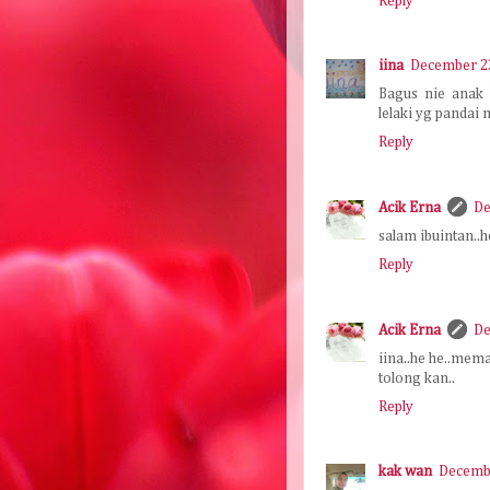
Reply
iina
December 23
Bagus nie anak 
lelaki yg pandai 
Reply
Acik Erna
De
salam ibuintan..he
Reply
Acik Erna
De
iina..he he..mema
tolong kan..
Reply
kak wan
Decembe