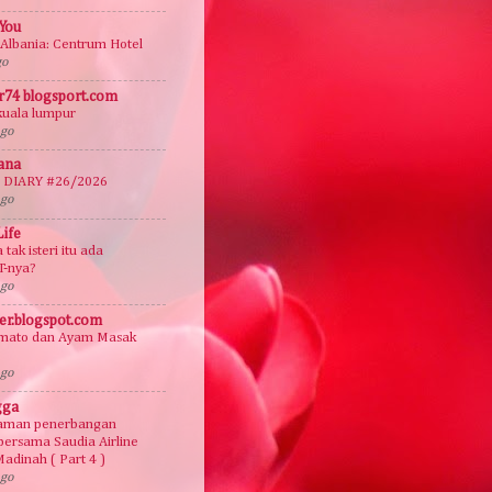
You
 Albania: Centrum Hotel
go
r74 blogsport.com
kuala lumpur
ago
ana
DIARY #26/2026
ago
Life
tak isteri itu ada
-nya?
ago
ver.blogspot.com
omato dan Ayam Masak
ago
gga
aman penerbangan
ersama Saudia Airline
Madinah ( Part 4 )
ago