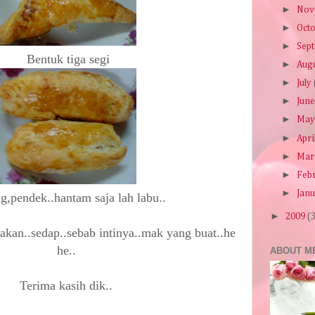
►
Nov
►
Oct
►
Sep
Bentuk tiga segi
►
Aug
►
July
►
Jun
►
Ma
►
Apri
►
Mar
►
Feb
►
Jan
g,pendek..hantam saja lah labu..
►
2009
(
akan..sedap..sebab intinya..mak yang buat..he
he..
ABOUT M
Terima kasih dik..