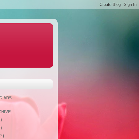
G ADS
CHIVE
9)
8)
22)