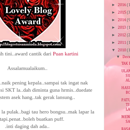
►
2016
(
►
2015
(
►
2014
(
►
2013
(
►
2012
(
►
2011
(
▼
2010
(
h tini..award cantik dari
Puan kartini
▼
Dec
TAK 
Assalamualaikum..
ULAN
SU
A
s..naik pening kepala..sampai tak ingat nak
HASI
isi SKT la..dah diminta guna hrmis..duedate
BO
istem asek hang..tak gerak lansung..
PATU
TI
LA
 la pulak..bagi tau hero bongsu..mak lapar la
MENJ
.tapi.penat..boleh buatkan puff.
SA
.inti daging dah ada..
RASA