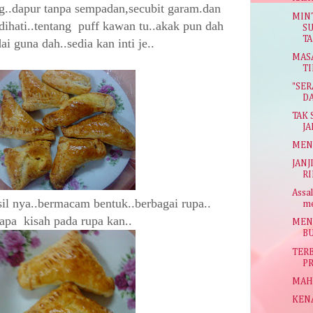
log..dapur tanpa sempadan,secubit garam.dan
MINT
 dihati..tentang puff kawan tu..akak pun dah
SU
TA
ai guna dah..sedia kan inti je..
MASA
TI
"SER
DA
TAK 
JA
MENU
JANJ
RI
Assa
asil nya..bermacam bentuk..berbagai rupa..
me
apa kisah pada rupa kan..
MENJ
B
TERB
PR
MAHA 
KENA