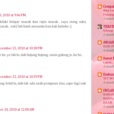
Cempak
Nasi Le
Penang
, 2010 at 9:46 PM
1 month
lelaki belajar masak dan rajin masak.. saya mmg suka
masak.. sok2 leh buek menantu kan kak hehehe ;)
TERAT
Sotong 
2 month
ANGAH
RAYA P
cember 23, 2010 at 10:38 PM
4 month
 he..ye lah tu..dah hujung hujung..main gulung je..he he..
Sweet
Lapar...
4 month
Embun 
cember 23, 2010 at 10:39 PM
TAT N
4 month
ng betul tu..dah tak ada anak pompuan iina..sape lagi nak
INILAH
RAMAD
BERPU
ISLAM
5 month
r 24, 2010 at 12:00 AM