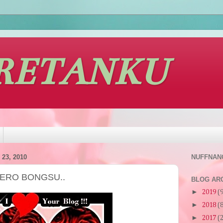
RETANKU
23, 2010
NUFFNAN
HERO BONGSU..
BLOG AR
►
2019
(
►
2018
(
►
2017
(