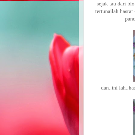
sejak tau dari b
tertunailah hasrat
pand
dan..ini lah..h