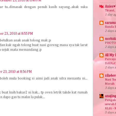
cember 23, 2010 at 8:40 PM
Anies♥
zar tu..dimasak dengan penuh kasih sayang..akak suka
Tiranë,
1 day a
saranu
Ronda 
2 days 
r 23, 2010 at 8:55 PM
norhid
betulkan anak anak tolong mak ;p
PHOTO 
dan kak ngah tolong buat nasi goreng masa sya tak larat
2 days 
sa sejuk mata memandang ;p
All My 
Percaya 
DAULAT
2 days 
 23, 2010 at 8:56 PM
zila4e
 boleh mula booking si aimi jadi anak sdra menantu ni...
Nasi T
Merah
3 days 
 buat kuih bakar2 ni kak... tp oven letrik takde kat rumah
anajin
n dapo gas tu malas la pulak...
Pengal
umrah b
KLIA - 
5 days 