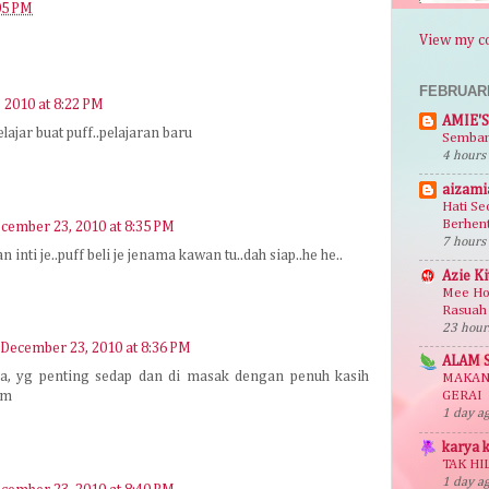
05 PM
View my co
FEBRUAR
 2010 at 8:22 PM
AMIE'S
lajar buat puff..pelajaran baru
Semban
4 hours
aizami
Hati Se
Berhent
cember 23, 2010 at 8:35 PM
7 hours
n inti je..puff beli je jenama kawan tu..dah siap..he he..
Azie K
Mee Ho
Rasuah
23 hour
December 23, 2010 at 8:36 PM
ALAM 
, yg penting sedap dan di masak dengan penuh kasih
MAKAN 
em
GERAI
1 day a
karya k
TAK H
1 day a