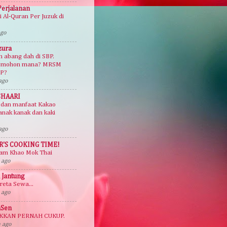
Perjalanan
 Al-Quran Per Juzuk di
ago
zura
n abang dah di SBP.
 mohon mana? MRSM
BP?
ago
SHAARI
 dan manfaat Kakao
anak kanak dan kaki
ago
R'S COOKING TIME!
yam Khao Mok Thai
 ago
 Jantung
reta Sewa...
 ago
Sen
AKKAN PERNAH CUKUP.
 ago