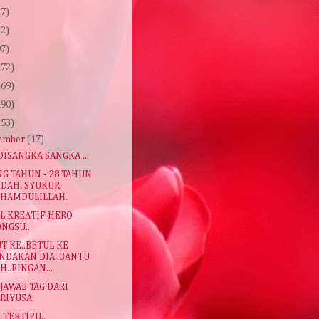
17)
32)
97)
172)
269)
190)
153)
ember
(17)
DISANGKA SANGKA ...
G TAHUN - 28 TAHUN
DAH..SYUKUR
LHAMDULILLAH.
L KREATIF HERO
NGSU..
T KE..BETUL KE
NDAKAN DIA..BANTU
H..RINGAN...
AWAB TAG DARI
RIYUSA
 TERTIPU..