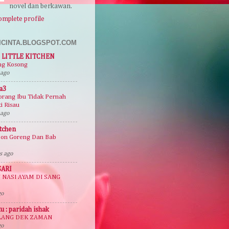
novel dan berkawan.
mplete profile
ICINTA.BLOGSPOT.COM
 LITTLE KITCHEN
g Kosong
 ago
a3
orang Ibu Tidak Pernah
i Risau
 ago
itchen
on Goreng Dan Bab
s ago
SARI
NASI AYAM DI SANG
go
u : paridah ishak
ILANG DEK ZAMAN
go