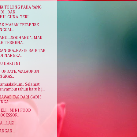
A TOLONG PADA YANG
DI...DAN
HU..GUNA..TERI...
K MASAK TETAP TAK
NGGAL..
ANG....SOGHANG"...MAK
H TERKENA..
SANGKA..NASIB BAIK TAK
DI NANGKA..
 HARI INI
I UPDATE, WALAUPUN
NGKAS..
lamualaikum.. Selamat
nyambut tahun baru hij...
AWAB TAG DARI GADIS
UNGA.
ELI...MINI FOOD
OCESSOR..
...LAGI..
NGAN...