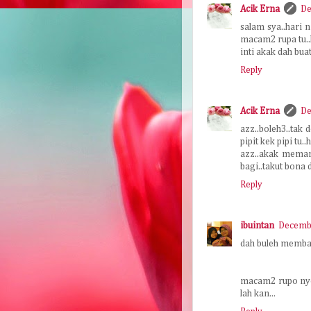
Acik Erna
De
salam sya..hari n
macam2 rupa tu..h
inti akak dah buat
Reply
Acik Erna
De
azz..boleh3..tak
pipit kek pipi tu..
azz..akak meman
bagi..takut bona d
Reply
ibuintan
Decembe
dah buleh membant
macam2 rupo nyo,
lah kan...