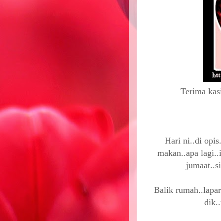
Terima kasi
Hari ni..di opi
makan..apa lagi..
jumaat..s
Balik rumah..lapar
dik.